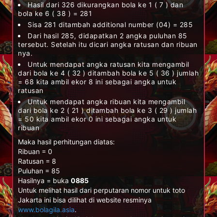
Hasil dari 326 dikurangkan bola ke 1 ( 7 ) dan
bola ke 6 ( 38 ) = 281
Sisa 281 ditambah additional number (04) = 285
Dari hasil 285, didapatkan 2 angka puluhan 85
tersebut. Setelah itu dicari angka ratusan dan ribuan
nya.
Untuk mendapat angka ratusan kita mengambil
dari bola ke 4 ( 32 ) ditambah bola ke 5 ( 36 ) jumlah
= 68 kita ambil ekor 8 ini sebagai angka untuk
ratusan
Untuk mendapat angka ribuan kita mengambil
dari bola ke 2 ( 21 ) ditambah bola ke 3 ( 29 ) jumlah
= 50 kita ambil ekor 0 ini sebagai angka untuk
ribuan
Maka hasil perhitungan diatas:
Ribuan = 0
Ratusan = 8
Puluhan = 85
Hasilnya = buka
0885
Untuk melihat hasil dari perputaran nomor untuk toto
Jakarta ini bisa dilihat di website resminya
www.bolagila.asia
.